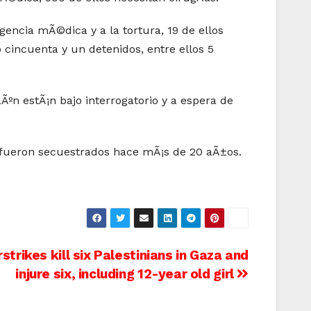
gencia mÃ©dica y a la tortura, 19 de ellos
o cincuenta y un detenidos, entre ellos 5
Ãºn estÃ¡n bajo interrogatorio y a espera de
 fueron secuestrados hace mÃ¡s de 20 aÃ±os.
irstrikes kill six Palestinians in Gaza and
injure six, including 12-year old girl