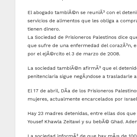
El abogado tambiÃ©n se reuniÃ³ con el detenido
servicios de alimentos que les obliga a compr
tienen dinero.
La Sociedad de Prisioneros Palestinos dice q
que sufre de una enfermedad del corazÃ³n, en
por el ejÃ©rcito el 3 de marzo de 2008.
La sociedad tambiÃ©n afirmÃ³ que el detenid
penitenciaria sigue negÃ¡ndose a trasladarle a
El 17 de abril, DÃ­a de los Prisioneros Palesti
mujeres, actualmente encarcelados por Israel
Hay 23 madres detenidas, entre ellas dos que 
Yousef Khawla Zeitawi y su bebÃ© Ghad. Adem
La sociedad informÃ³ de que hay mÃ¡s de 1000