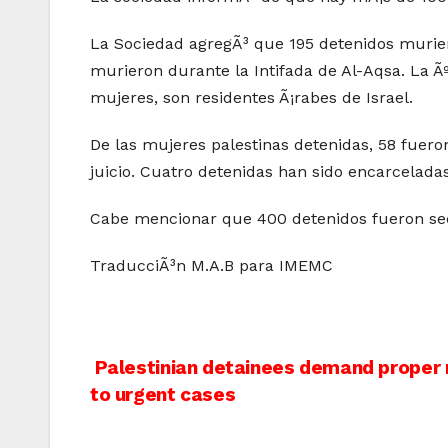
La Sociedad agregÃ³ que 195 detenidos murieron
murieron durante la Intifada de Al-Aqsa. La Ãº
mujeres, son residentes Ã¡rabes de Israel.
De las mujeres palestinas detenidas, 58 fueron
juicio. Cuatro detenidas han sido encarcelada
Cabe mencionar que 400 detenidos fueron secu
TraducciÃ³n M.A.B para IMEMC
Post
Palestinian detainees demand proper m
to urgent cases
navigation