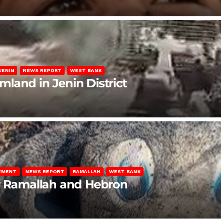
JENIN
NEWS REPORT
WEST BANK
rmland in Jenin District
LEMENT
NEWS REPORT
RAMALLAH
WEST BANK
ar Ramallah and Hebron