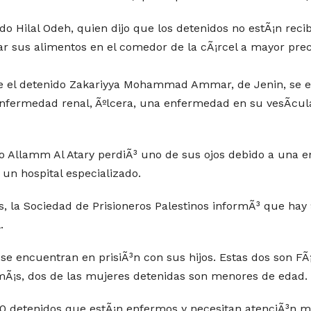
 Hilal Odeh, quien dijo que los detenidos no estÃ¡n recib
ar sus alimentos en el comedor de la cÃ¡rcel a mayor prec
ue el detenido Zakariyya Mohammad Ammar, de Jenin, se en
fermedad renal, Ãºlcera, una enfermedad en su vesÃ­cula 
o Allamm Al Atary perdiÃ³ uno de sus ojos debido a una 
 un hospital especializado.
nos, la Sociedad de Prisioneros Palestinos informÃ³ que hay
.
se encuentran en prisiÃ³n con sus hijos. Estas dos son FÃ¡
Ã¡s, dos de las mujeres detenidas son menores de edad.
 detenidos que estÃ¡n enfermos y necesitan atenciÃ³n mÃ