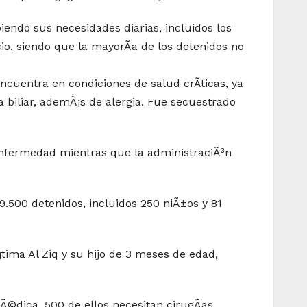
iendo sus necesidades diarias, incluidos los
io, siendo que la mayorÃ­a de los detenidos no
cuentra en condiciones de salud crÃ­ticas, ya
biliar, ademÃ¡s de alergia. Fue secuestrado
enfermedad mientras que la administraciÃ³n
 9.500 detenidos, incluidos 250 niÃ±os y 81
tima Al Ziq y su hijo de 3 meses de edad,
©dica, 500 de ellos necesitan cirugÃ­as.