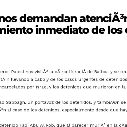
tinos demandan atenciÃ
miento inmediato de los 
os Palestinos visitÃ³ la cÃ¡rcel israelÃ­ de Balboa y se re
estÃ¡n llevando a cabo y de los casos urgentes de deteni
carcelados por Israel y los detenidos que murieron en la 
ad Sabbagh, un portavoz de los detenidos, y tambiÃ©n se
iÃ³n al caso de los detenidos, especialmente desde que h
 detenido Fadi Abu Al Rob, que al parecer muriÃ³ en la cÃ¡