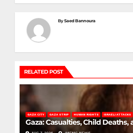
By
Saed Bannoura
RELATED POST
GAZA CITY
GAZA STRIP
HUMAN RIGHTS
ISRAELI ATTACKS
Gaza: Casualties, Child Deaths,