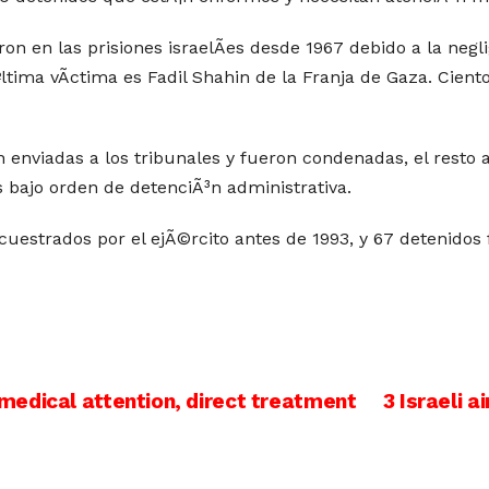
 en las prisiones israelÃ­es desde 1967 debido a la negli
ltima vÃ­ctima es Fadil Shahin de la Franja de Gaza. Cient
 enviadas a los tribunales y fueron condenadas, el resto a
s bajo orden de detenciÃ³n administrativa.
estrados por el ejÃ©rcito antes de 1993, y 67 detenidos
edical attention, direct treatment
3 Israeli a