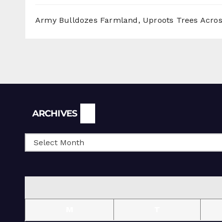
Army Bulldozes Farmland, Uproots Trees Acro
Archives
ARCHIVES
M
T