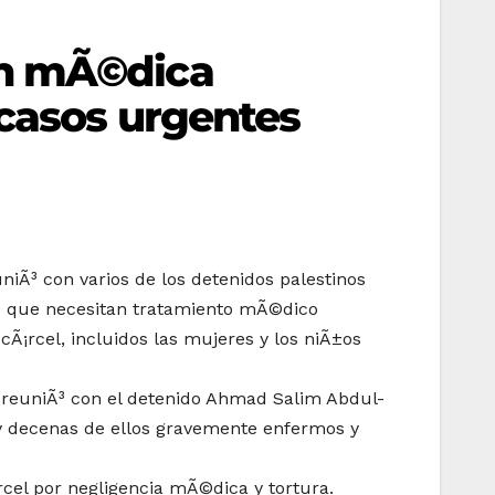
³n mÃ©dica
casos urgentes
uniÃ³ con varios de los detenidos palestinos
dos que necesitan tratamiento mÃ©dico
cÃ¡rcel, incluidos las mujeres y los niÃ±os
 reuniÃ³ con el detenido Ahmad Salim Abdul-
ay decenas de ellos gravemente enfermos y
rcel por negligencia mÃ©dica y tortura.