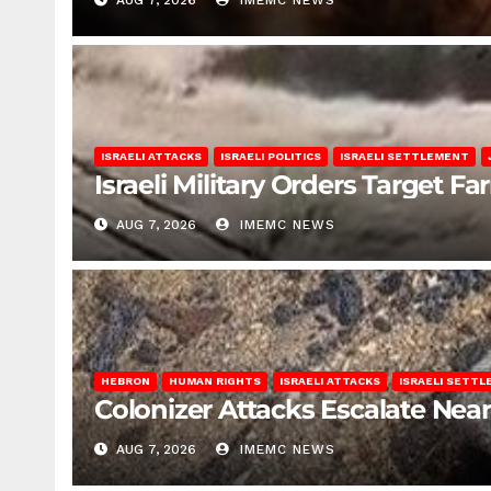
AUG 7, 2026
IMEMC NEWS
ISRAELI ATTACKS
ISRAELI POLITICS
ISRAELI SETTLEMENT
Israeli Military Orders Target Fa
AUG 7, 2026
IMEMC NEWS
HEBRON
HUMAN RIGHTS
ISRAELI ATTACKS
ISRAELI SETT
Colonizer Attacks Escalate Ne
AUG 7, 2026
IMEMC NEWS