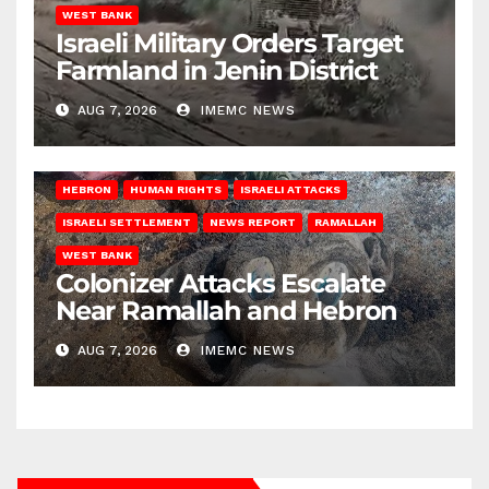
WEST BANK
Israeli Military Orders Target
Farmland in Jenin District
AUG 7, 2026
IMEMC NEWS
HEBRON
HUMAN RIGHTS
ISRAELI ATTACKS
ISRAELI SETTLEMENT
NEWS REPORT
RAMALLAH
WEST BANK
Colonizer Attacks Escalate
Near Ramallah and Hebron
AUG 7, 2026
IMEMC NEWS