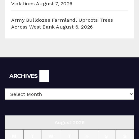
Violations
August 7, 2026
Army Bulldozes Farmland, Uproots Trees
Across West Bank
August 6, 2026
Archives
ARCHIVES
August 2026
M
T
W
T
F
S
S