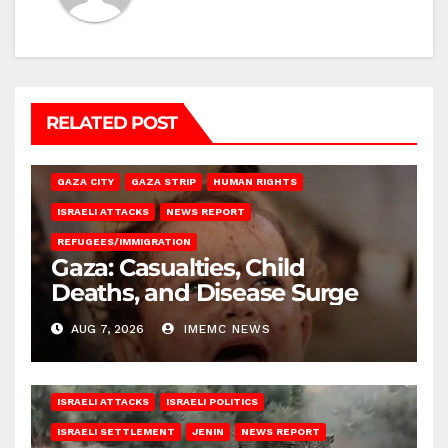
RELATED POST
GAZA CITY
GAZA STRIP
HUMAN RIGHTS
ISRAELI ATTACKS
NEWS REPORT
REFUGEES/IMMIGRATION
Gaza: Casualties, Child
Deaths, and Disease Surge
AUG 7, 2026
IMEMC NEWS
ISRAELI ATTACKS
ISRAELI POLITICS
ISRAELI SETTLEMENT
JENIN
NEWS REPORT