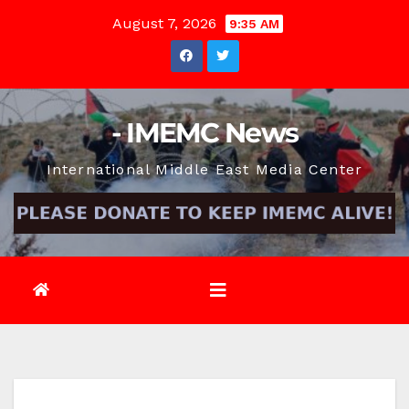
Skip
August 7, 2026
9:35 AM
to
content
- IMEMC News
International Middle East Media Center