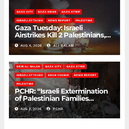
GAZA CITY
GAZA SIEGE
GAZA STRIP
ISRAELI ATTACKS
NEWS REPORT
PALESTINE
Gaza Tuesday: Israeli
Airstrikes Kill 2 Palestinians,
Injure 10
AUG 4, 2026
ALI SALAM
DEIR AL-BALAH
GAZA CITY
GAZA STRIP
ISRAELI ATTACKS
KHAN YOUNIS
NEWS REPORT
PALESTINE
PCHR: “Israeli Extermination
of Palestinian Families
Continues by Targeting
AUG 3, 2026
PCHR
Homes and Civilian
Gatherings in Gaza Strip”