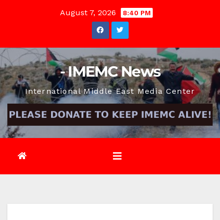
Skip
August 7, 2026
8:40 PM
to
content
- IMEMC News
International Middle East Media Center