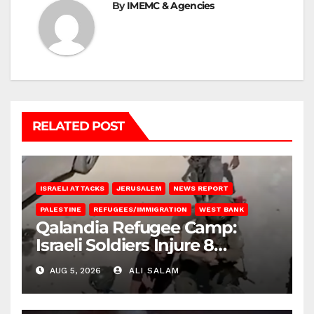
By
IMEMC & Agencies
RELATED POST
ISRAELI ATTACKS
JERUSALEM
NEWS REPORT
PALESTINE
REFUGEES/IMMIGRATION
WEST BANK
Qalandia Refugee Camp:
Israeli Soldiers Injure 8
Palestinians, Abduct Others
AUG 5, 2026
ALI SALAM