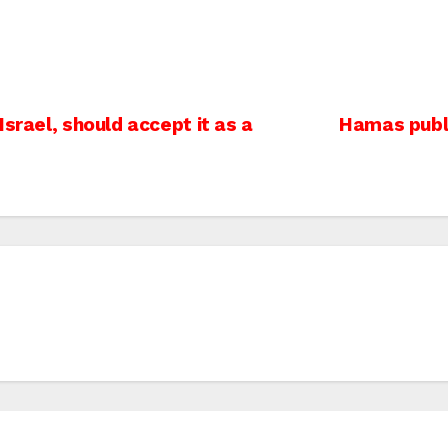
srael, should accept it as a
Hamas publi