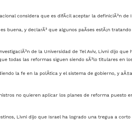
nal considera que es difÃ­cil aceptar la definiciÃ³n de I
 es buena, y declarÃ³ que algunos paÃ­ses estÃ¡n tratando
vestigaciÃ³n de la Universidad de Tel Aviv, Livni dijo que h
 que todas las reformas siguen siendo sÃ³lo titulares en los
iendo la fe en la polÃ­tica y el sistema de gobierno, y aÃ±
inistros no quieren aplicar los planes de reforma puesto
tinos, Livni dijo que Israel ha logrado una tregua a corto