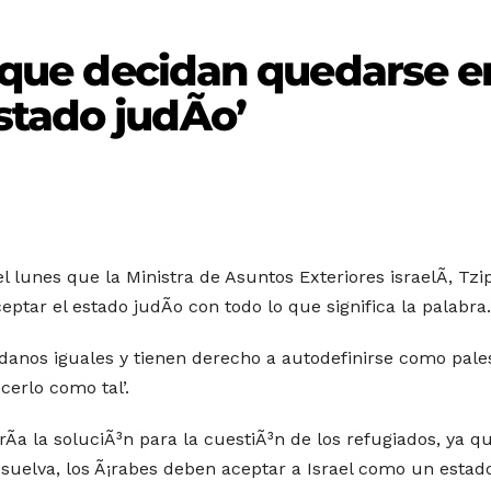
s que decidan quedarse e
tado judÃ­o’
lunes que la Ministra de Asuntos Exteriores israelÃ­, Tzipi
ptar el estado judÃ­o con todo lo que significa la palabra.
adanos iguales y tienen derecho a autodefinirse como pales
erlo como tal’.
Ã­a la soluciÃ³n para la cuestiÃ³n de los refugiados, ya que
esuelva, los Ã¡rabes deben aceptar a Israel como un estad