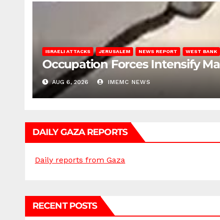
ISRAELI ATTACKS
JERUSALEM
NEWS REPORT
WEST BANK
Occupation Forces Intensify Ma
AUG 6, 2026
IMEMC NEWS
DAILY GAZA REPORTS
Daily reports from Gaza
RECENT POSTS