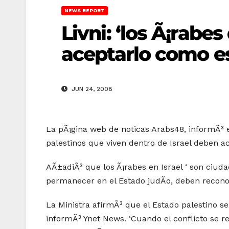
NEWS REPORT
Livni: ‘los Ã¡rabe
aceptarlo como es
JUN 24, 2008
La pÃ¡gina web de noticas Arabs48, informÃ³ el 
palestinos que viven dentro de Israel deben ace
AÃ±adiÃ³ que los Ã¡rabes en Israel ‘ son ciud
permanecer en el Estado judÃ­o, deben reconoc
La Ministra afirmÃ³ que el Estado palestino ser
informÃ³ Ynet News. ‘Cuando el conflicto se r