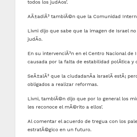
todos los judÃ­os’.
AÃ±adiÃ³ tambiÃ©n que la Comunidad Internacio
Livni dijo que sabe que la imagen de Israel no
judÃ­o.
En su intervenciÃ³n en el Centro Nacional de In
causada por la falta de estabilidad polÃ­tica y
SeÃ±alÃ³ que la ciudadanÃ­a israelÃ­ estÃ¡ perd
obligados a realizar reformas.
Livni, tambiÃ©n dijo que por lo general los m
les reconoce el mÃ©rito a ellos’.
Al comentar el acuerdo de tregua con los pales
estratÃ©gico en un futuro.