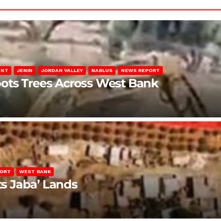
ENT
JENIN
JORDAN VALLEY
NABLUS
NEWS REPORT
ots Trees Across West Bank
PORT
WEST BANK
ts Jaba’ Lands