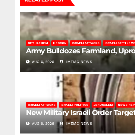
BETHLEHEM
HEBRON
ISRAELI ATTACKS
ISRAELI SETTLEM
Army Bulldozes Farmland, Upro
AUG 6, 2026
IMEMC NEWS
ISRAELI ATTACKS
ISRAELI POLITICS
JERUSALEM
NEWS RE
New Military Israeli Order Targe
AUG 6, 2026
IMEMC NEWS