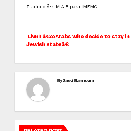
TraducciÃ³n M.A.B para IMEMC
Post
Livni: â€œArabs who decide to stay in I
Jewish stateâ€
navigation
By
Saed Bannoura
RELATED POST