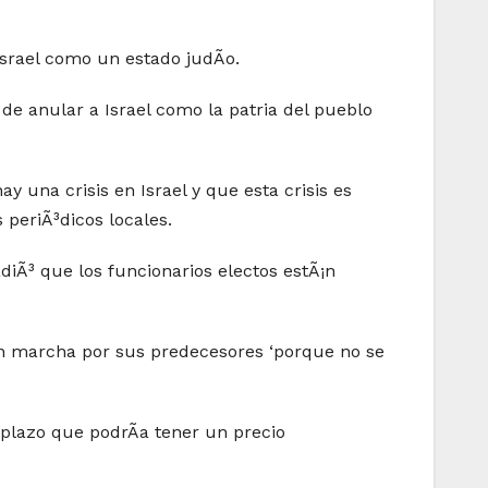
srael como un estado judÃ­o.
 de anular a Israel como la patria del pueblo
ay una crisis en Israel y que esta crisis es
 periÃ³dicos locales.
adiÃ³ que los funcionarios electos estÃ¡n
 en marcha por sus predecesores ‘porque no se
 plazo que podrÃ­a tener un precio