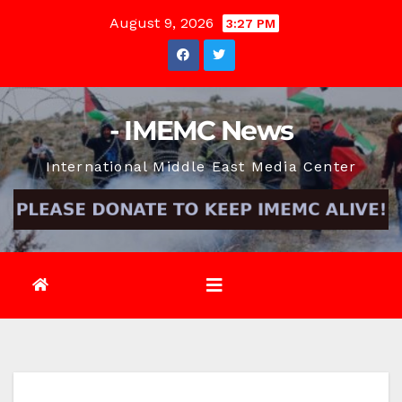
Skip
August 9, 2026
3:27 PM
to
content
- IMEMC News
International Middle East Media Center