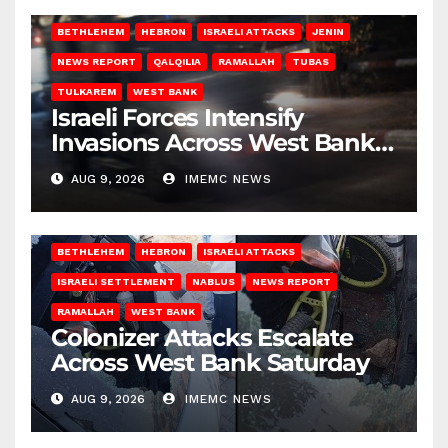
BETHLEHEM
HEBRON
ISRAELI ATTACKS
JENIN
NEWS REPORT
QALQILIA
RAMALLAH
TUBAS
TULKAREM
WEST BANK
Israeli Forces Intensify
Invasions Across West Bank
on Saturday
AUG 9, 2026
IMEMC NEWS
BETHLEHEM
HEBRON
ISRAELI ATTACKS
ISRAELI SETTLEMENT
NABLUS
NEWS REPORT
RAMALLAH
WEST BANK
Colonizer Attacks Escalate
Across West Bank Saturday
AUG 9, 2026
IMEMC NEWS