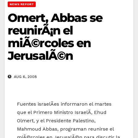
NEWS REPORT
Omert, Abbas se
reunirÃ¡n el
miÃ©rcoles en
JerusalÃ©n
AUG 6, 2008
Fuentes israelÃ­es informaron el martes
que el Primero Ministro IsraelÃ­, Ehud
Olmert, y el Presidente Palestino,
Mahmoud Abbas, programan reunirse el
miÃ©rcoles en JerusalÃ©n para discutir la