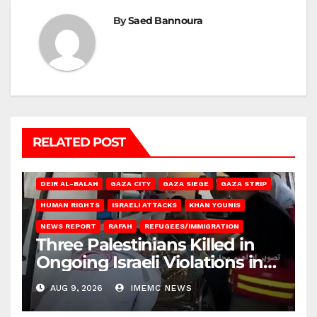
By
Saed Bannoura
RELATED POST
DEIR AL-BALAH
GAZA CITY
GAZA SIEGE
GAZA STRIP
HUMAN RIGHTS
ISRAELI ATTACKS
KHAN YOUNIS
NEWS REPORT
RAFAH
REFUGEES/IMMIGRATION
Three Palestinians Killed in
Ongoing Israeli Violations in
Gaza
AUG 9, 2026
IMEMC NEWS