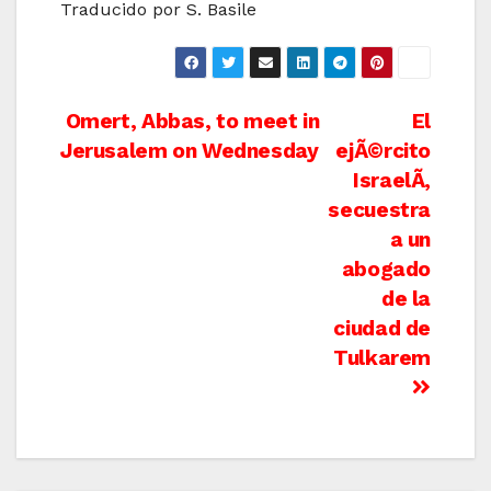
Traducido por S. Basile
Post
Omert, Abbas, to meet in
El
Jerusalem on Wednesday
ejÃ©rcito
navigation
IsraelÃ­,
secuestra
a un
abogado
de la
ciudad de
Tulkarem