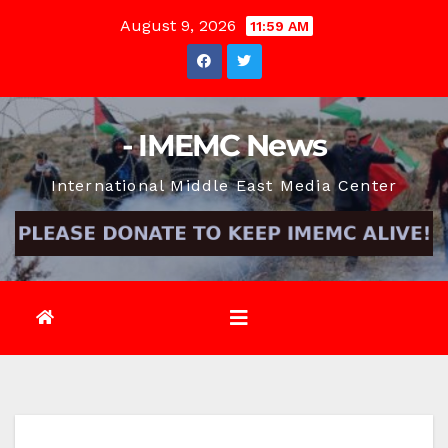
Skip
August 9, 2026
11:59 AM
to
content
- IMEMC News
International Middle East Media Center