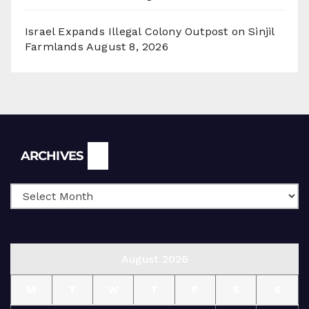
Israel Expands Illegal Colony Outpost on Sinjil
Farmlands
August 8, 2026
Archives
ARCHIVES
August 2026
M
T
W
T
F
S
S