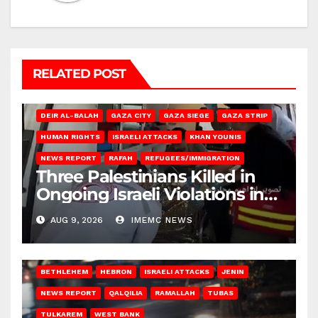
RELATED POST
DEIR AL-BALAH
GAZA CITY
GAZA SIEGE
GAZA STRIP
HUMAN RIGHTS
ISRAELI ATTACKS
KHAN YOUNIS
NEWS REPORT
RAFAH
REFUGEES/IMMIGRATION
Three Palestinians Killed in
Ongoing Israeli Violations in
Gaza
AUG 9, 2026
IMEMC NEWS
BETHLEHEM
HEBRON
ISRAELI ATTACKS
JENIN
NEWS REPORT
QALQILIA
RAMALLAH
TUBAS
TULKAREM
WEST BANK