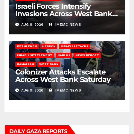
Israeli Forces Intensify
Invasions Across West Bank
on Saturday
AUG 9, 2026
IMEMC NEWS
BETHLEHEM
HEBRON
ISRAELI ATTACKS
ISRAELI SETTLEMENT
NABLUS
NEWS REPORT
RAMALLAH
WEST BANK
Colonizer Attacks Escalate
Across West Bank Saturday
AUG 9, 2026
IMEMC NEWS
DAILY GAZA REPORTS