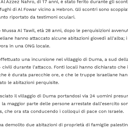
 Azzez Nahro, di 17 anni, è stato ferito durante gli scontr
fughi di Al Fowar vicino a Hebron. Gli scontri sono scoppia
nto riportato da testimoni oculari.
o Mussa Al Tawil, età 28 anni, dopo le perquisizioni avvenut
aeliane hanno attaccato alcune abitazioni giovedì all'alba; i
ora in una ONG locale.
a effettuato una incursione nel villaggio di Duma, a sud dell
ivili durante l'attacco. Fonti locali hanno dichiarato che
e che è durata parecchie ore, e che le truppe israeliane han
to le abitazioni perquisite.
 lasciato il villaggio di Duma portandosi via 24 uomini pre
e la maggior parte delle persone arrestate dall'esercito son
 che ora sta conducendo i colloqui di pace con Israele.
ha demolito due abitazioni di proprietà di famiglie palesti