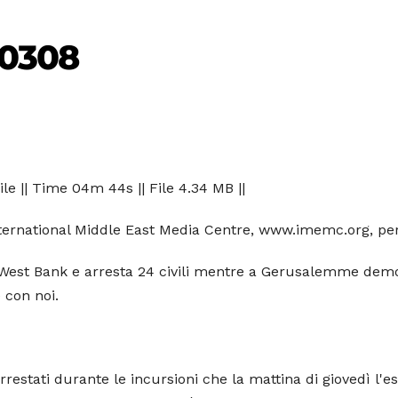
70308
le || Time 04m 44s || File 4.34 MB ||
nternational Middle East Media Centre, www.imemc.org, per
la West Bank e arresta 24 civili mentre a Gerusalemme demol
 con noi.
rrestati durante le incursioni che la mattina di giovedì l'e