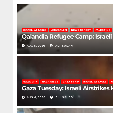
ISRAELI ATTACKS
JERUSALEM
NEWS REPORT
PALESTINE
Qalandia Refugee Camp: Israeli 
AUG 5, 2026
ALI SALAM
GAZA CITY
GAZA SIEGE
GAZA STRIP
ISRAELI ATTACKS
N
Gaza Tuesday: Israeli Airstrikes K
AUG 4, 2026
ALI SALAM