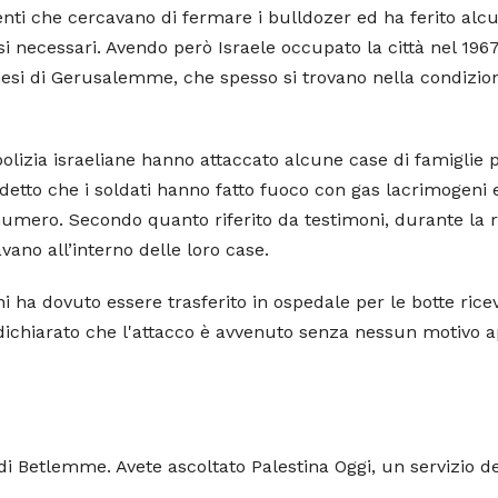
enti che cercavano di fermare i bulldozer ed ha ferito alcun
si necessari. Avendo però Israele occupato la città nel 196
nesi di Gerusalemme, che spesso si trovano nella condizio
 polizia israeliane hanno attaccato alcune case di famiglie
 detto che i soldati hanno fatto fuoco con gas lacrimogeni
mero. Secondo quanto riferito da testimoni, durante la ricer
vano all’interno delle loro case.
oni ha dovuto essere trasferito in ospedale per le botte ri
no dichiarato che l'attacco è avvenuto senza nessun motivo 
 di Betlemme. Avete ascoltato Palestina Oggi, un servizio d