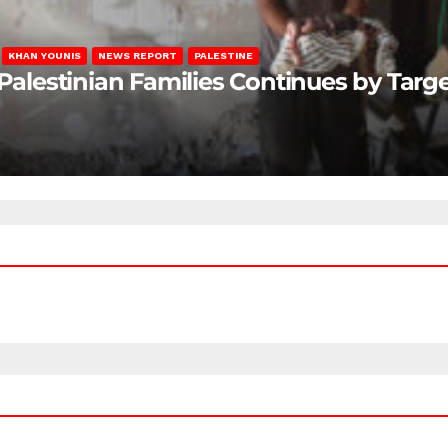
KHAN YOUNIS
NEWS REPORT
PALESTINE
 Palestinian Families Continues by Targ