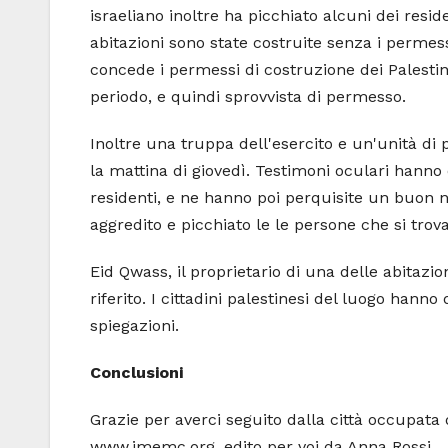
israeliano inoltre ha picchiato alcuni dei resid
abitazioni sono state costruite senza i permes
concede i permessi di costruzione dei Palesti
periodo, e quindi sprovvista di permesso.
Inoltre una truppa dell'esercito e un'unità di
la mattina di giovedì. Testimoni oculari hanno
residenti, e ne hanno poi perquisite un buon nu
aggredito e picchiato le le persone che si trova
Eid Qwass, il proprietario di una delle abitazi
riferito. I cittadini palestinesi del luogo han
spiegazioni.
Conclusioni
Grazie per averci seguito dalla città occupata
www.imemc.org, edito per voi da Anna Rossi.