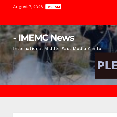
Skip
August 7, 2026
8:13 AM
to
content
- IMEMC News
International Middle East Media Center