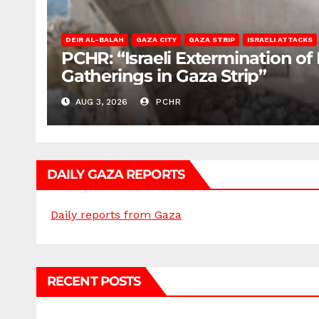
DEIR AL-BALAH
GAZA CITY
GAZA STRIP
ISRAELI ATTACKS
PCHR: “Israeli Extermination of
Gatherings in Gaza Strip”
AUG 3, 2026
PCHR
DAILY GAZA REPORTS
Daily reports from Gaza
RECENT POSTS