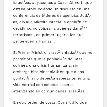
IsraelÃ­es, adyacentes a Gaza. .Olmert, que
estaba pronunciando un discurso en una
conferencia de lÃ­deres de agencias JudÃ­
as, dio al ejÃ©rcito IsraelÃ­ la opciÃ³n de
decidir como golpear a quienes llamÃ³ ‘
terroristas ‘, en primer lugar a los que
pertenecen a Hamas. .
El Primer Ministro IsraelÃ­ enfatizÃ³ que no
permitirÃ­a que la poblaciÃ³n de Gaza
sufriera una crisis humanitaria, sin
embargo hizo hincapiÃ© en que dicha
poblaciÃ³n no deberÃ­a esperar tener una
vida normal con cohetes caseros
aterrizando en comunidades IsraelÃ­es. .
En otro orden de cosas, Olmert dijo que