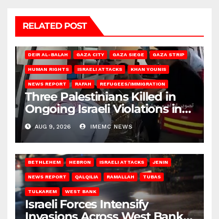
RELATED POST
DEIR AL-BALAH
GAZA CITY
GAZA SIEGE
GAZA STRIP
HUMAN RIGHTS
ISRAELI ATTACKS
KHAN YOUNIS
NEWS REPORT
RAFAH
REFUGEES/IMMIGRATION
Three Palestinians Killed in
Ongoing Israeli Violations in
Gaza
AUG 9, 2026
IMEMC NEWS
BETHLEHEM
HEBRON
ISRAELI ATTACKS
JENIN
NEWS REPORT
QALQILIA
RAMALLAH
TUBAS
TULKAREM
WEST BANK
Israeli Forces Intensify
Invasions Across West Bank