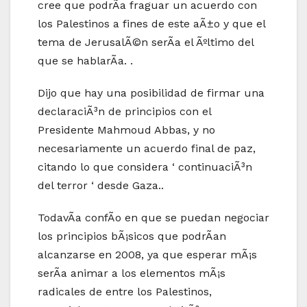
cree que podrÃ­a fraguar un acuerdo con
los Palestinos a fines de este aÃ±o y que el
tema de JerusalÃ©n serÃ­a el Ãºltimo del
que se hablarÃ­a. .
Dijo que hay una posibilidad de firmar una
declaraciÃ³n de principios con el
Presidente Mahmoud Abbas, y no
necesariamente un acuerdo final de paz,
citando lo que considera ‘ continuaciÃ³n
del terror ‘ desde Gaza..
TodavÃ­a confÃ­o en que se puedan negociar
los principios bÃ¡sicos que podrÃ­an
alcanzarse en 2008, ya que esperar mÃ¡s
serÃ­a animar a los elementos mÃ¡s
radicales de entre los Palestinos,