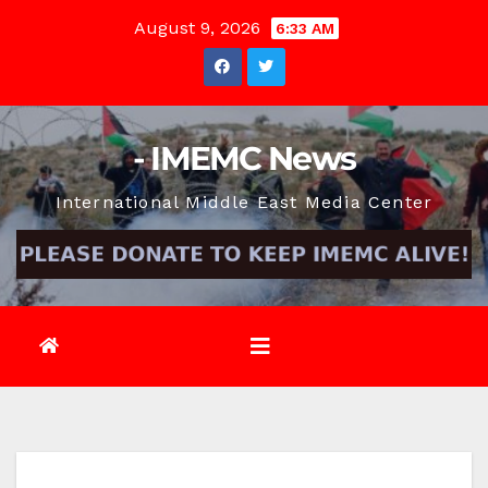
Skip
August 9, 2026
6:33 AM
to
content
- IMEMC News
International Middle East Media Center