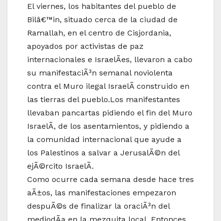
El viernes, los habitantes del pueblo de
Bilâ€™in, situado cerca de la ciudad de
Ramallah, en el centro de Cisjordania,
apoyados por activistas de paz
internacionales e IsraelÃ­es, llevaron a cabo
su manifestaciÃ³n semanal noviolenta
contra el Muro ilegal IsraelÃ­ construido en
las tierras del pueblo.Los manifestantes
llevaban pancartas pidiendo el fin del Muro
IsraelÃ­, de los asentamientos, y pidiendo a
la comunidad internacional que ayude a
los Palestinos a salvar a JerusalÃ©n del
ejÃ©rcito IsraelÃ­.
Como ocurre cada semana desde hace tres
aÃ±os, las manifestaciones empezaron
despuÃ©s de finalizar la oraciÃ³n del
mediodÃ­a en la mezquita local. Entonces,