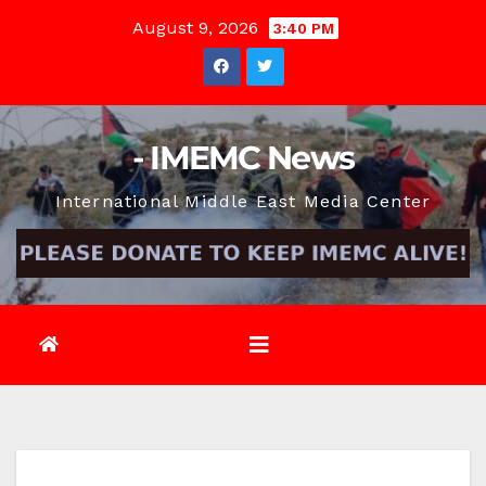
Skip
August 9, 2026
3:40 PM
to
content
- IMEMC News
International Middle East Media Center