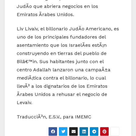
JudÃ­o que abriera negocios en los
Emiratos Ãrabes Unidos.
Liv Livaiv, el billonario JudÃ­o Americano, es
uno de los principales fundadores del
asentamiento que los IsraelÃ­es estÃ¡n
construyendo en tierras del pueblo de
Bilâ€™in. Sus habitantes junto con el
centro Adallah lanzaron una campaÃ±a
mediÃ¡tica contra el billonario, lo cual
llevÃ³ a los dignatarios de los Emiratos
Ãrabes Unidos a rehusar el negocio de
Levaiv.
TraducciÃ³n, E.S.V., para IMEMC