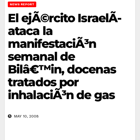
NEWS REPORT
El ejÃ©rcito IsraelÃ­
ataca la
manifestaciÃ³n
semanal de
Bilâ€™in, docenas
tratados por
inhalaciÃ³n de gas
MAY 10, 2008