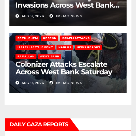
Invasions Across West Bank
on Saturday
AUG 9, 2026
IMEMC NEWS
BETHLEHEM
HEBRON
ISRAELI ATTACKS
ISRAELI SETTLEMENT
NABLUS
NEWS REPORT
RAMALLAH
WEST BANK
Colonizer Attacks Escalate
Across West Bank Saturday
AUG 9, 2026
IMEMC NEWS
DAILY GAZA REPORTS