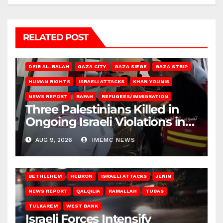
RELATED POST
DEIR AL-BALAH
GAZA CITY
GAZA SIEGE
GAZA STRIP
HUMAN RIGHTS
ISRAELI ATTACKS
KHAN YOUNIS
NEWS REPORT
RAFAH
REFUGEES/IMMIGRATION
Three Palestinians Killed in
Ongoing Israeli Violations in
Gaza
AUG 9, 2026
IMEMC NEWS
BETHLEHEM
HEBRON
ISRAELI ATTACKS
JENIN
NEWS REPORT
QALQILIA
RAMALLAH
TUBAS
TULKAREM
WEST BANK
Israeli Forces Intensify