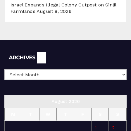
Israel Expands Illegal Colony Outpost on Sinjil
Farmlands
August 8, 2026
Archives
ARCHIVES
August 2026
M
T
W
T
F
S
S
1
2