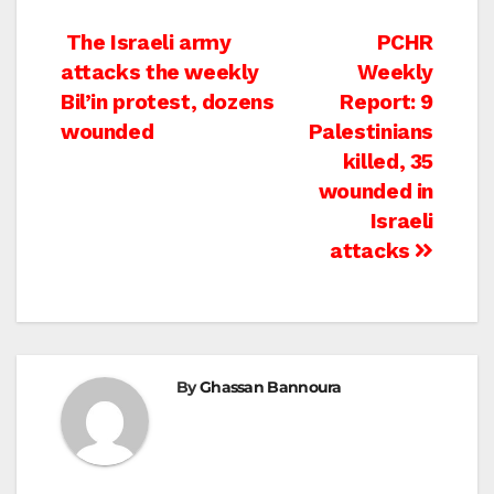
Post
The Israeli army
PCHR
attacks the weekly
Weekly
navigation
Bil’in protest, dozens
Report: 9
wounded
Palestinians
killed, 35
wounded in
Israeli
attacks
By
Ghassan Bannoura