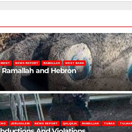
LEMENT
NEWS REPORT
RAMALLAH
WEST BANK
ar Ramallah and Hebron
CHO
JERUSALEM
NEWS REPORT
QALQILIA
RAMALLAH
TUBAS
TULKA
Abductions And Violations