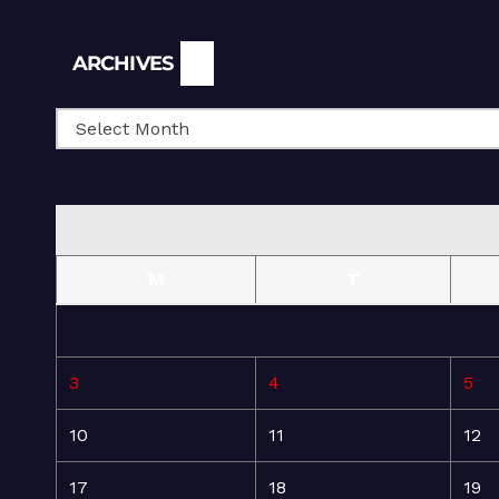
Archives
ARCHIVES
M
T
3
4
5
10
11
12
17
18
19