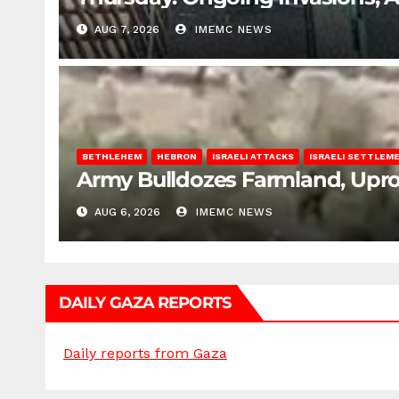
AUG 7, 2026
IMEMC NEWS
BETHLEHEM
HEBRON
ISRAELI ATTACKS
ISRAELI SETTLEM
Army Bulldozes Farmland, Upro
AUG 6, 2026
IMEMC NEWS
DAILY GAZA REPORTS
Daily reports from Gaza