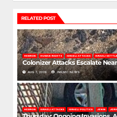
RELATED POST
HEBRON
HUMAN RIGHTS
ISRAELI ATTACKS
ISRAELI SETT
Colonizer Attacks Escalate Ne
AUG 7, 2026
IMEMC NEWS
HEBRON
ISRAELI ATTACKS
ISRAELI POLITICS
JENIN
JERI
Thursday: Ongoing Invasions, 