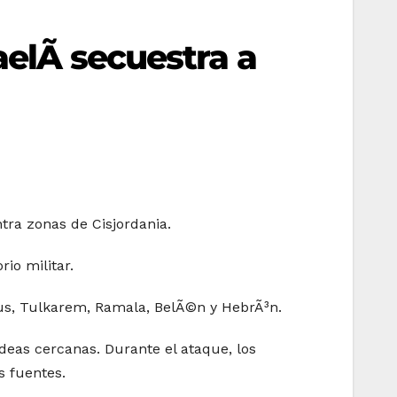
elÃ­ secuestra a
ntra zonas de Cisjordania.
io militar.
blus, Tulkarem, Ramala, BelÃ©n y HebrÃ³n.
aldeas cercanas. Durante el ataque, los
s fuentes.