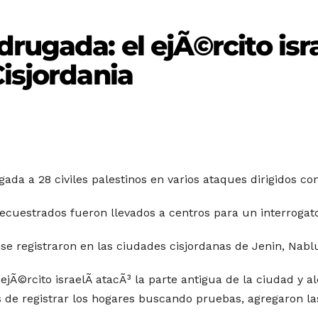
rugada: el ejÃ©rcito isra
Cisjordania
gada a 28 civiles palestinos en varios ataques dirigidos co
secuestrados fueron llevados a centros para un interrogator
 se registraron en las ciudades cisjordanas de Jenin, Na
ejÃ©rcito israelÃ­ atacÃ³ la parte antigua de la ciudad y 
 de registrar los hogares buscando pruebas, agregaron la