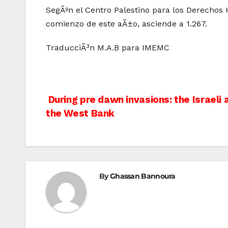
SegÃºn el Centro Palestino para los Derechos 
comienzo de este aÃ±o, asciende a 1.267.
TraducciÃ³n M.A.B para IMEMC
Post
During pre dawn invasions: the Israeli
the West Bank
navigation
By
Ghassan Bannoura