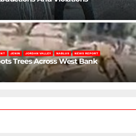
ENT
JENIN
JORDAN VALLEY
NABLUS
NEWS REPORT
ots Trees Across West Bank