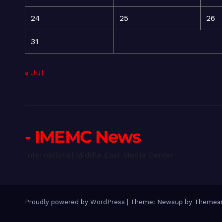
24
25
26
31
« Jul
- IMEMC News
International Middle East Media Center
Proudly powered by WordPress
|
Theme: Newsup by
Themean