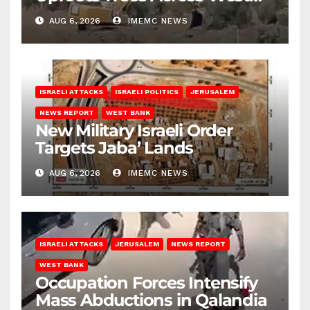
Bank
AUG 6, 2026
IMEMC NEWS
ISRAELI ATTACKS
ISRAELI POLITICS
JERUSALEM
NEWS REPORT
WEST BANK
New Military Israeli Order
Targets Jaba’ Lands
AUG 6, 2026
IMEMC NEWS
ISRAELI ATTACKS
JERUSALEM
NEWS REPORT
WEST BANK
Occupation Forces Intensify
Mass Abductions in Qalandia