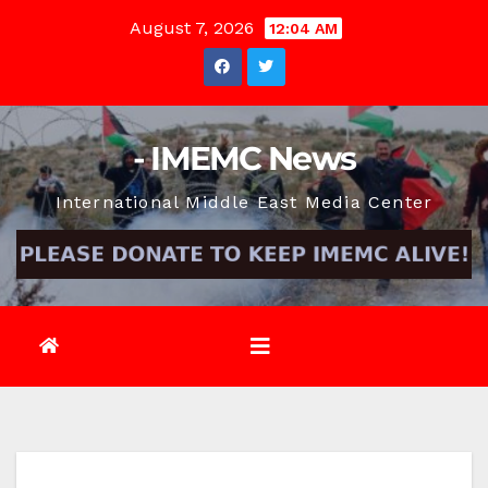
Skip
August 7, 2026
12:04 AM
to
content
- IMEMC News
International Middle East Media Center