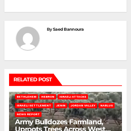
By
Saed Bannoura
RELATED POST
BETHLEHEM
HEBRON
ISRAELI ATTACKS
ISRAELI SETTLEMENT
JENIN
JORDAN VALLEY
NABLUS
NEWS REPORT
Army Bulldozes Farmland,
Uproots Trees Across West