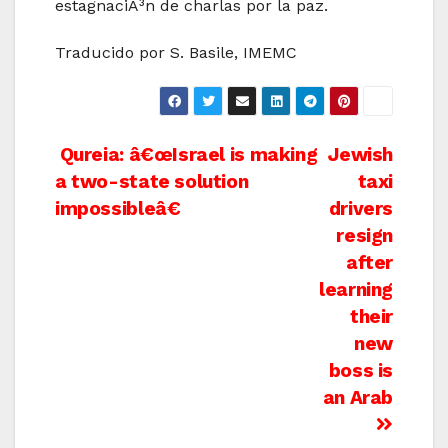
estagnaciÃ³n de charlas por la paz.
Traducido por S. Basile, IMEMC
Post
Qureia: â€œIsrael is making
Jewish
a two-state solution
taxi
navigation
impossibleâ€
drivers
resign
after
learning
their
new
boss is
an Arab