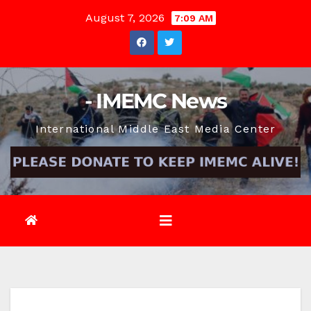
Skip
August 7, 2026
7:09 AM
to
content
- IMEMC News
International Middle East Media Center