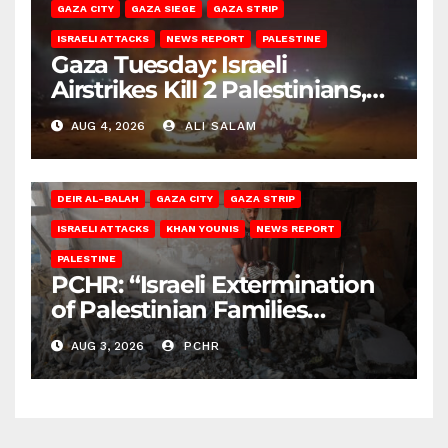
GAZA CITY
GAZA SIEGE
GAZA STRIP
ISRAELI ATTACKS
NEWS REPORT
PALESTINE
Gaza Tuesday: Israeli
Airstrikes Kill 2 Palestinians,
Injure 10
AUG 4, 2026
ALI SALAM
DEIR AL-BALAH
GAZA CITY
GAZA STRIP
ISRAELI ATTACKS
KHAN YOUNIS
NEWS REPORT
PALESTINE
PCHR: “Israeli Extermination
of Palestinian Families
Continues by Targeting
AUG 3, 2026
PCHR
Homes and Civilian
Gatherings in Gaza Strip”