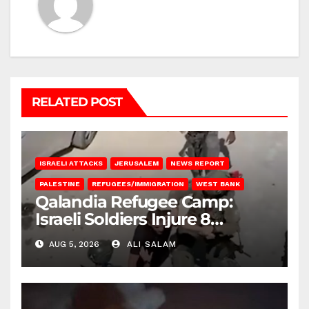
RELATED POST
ISRAELI ATTACKS
JERUSALEM
NEWS REPORT
PALESTINE
REFUGEES/IMMIGRATION
WEST BANK
Qalandia Refugee Camp:
Israeli Soldiers Injure 8
Palestinians, Abduct Others
AUG 5, 2026
ALI SALAM