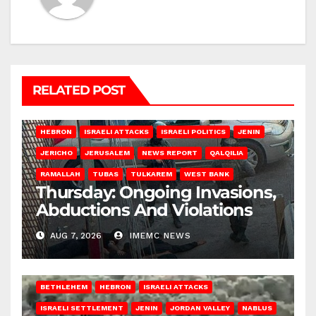
RELATED POST
HEBRON
ISRAELI ATTACKS
ISRAELI POLITICS
JENIN
JERICHO
JERUSALEM
NEWS REPORT
QALQILIA
RAMALLAH
TUBAS
TULKAREM
WEST BANK
Thursday: Ongoing Invasions,
Abductions And Violations
AUG 7, 2026
IMEMC NEWS
BETHLEHEM
HEBRON
ISRAELI ATTACKS
ISRAELI SETTLEMENT
JENIN
JORDAN VALLEY
NABLUS