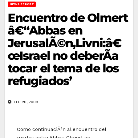
NEWS REPORT
Encuentro de Olmert
â€“Abbas en
JerusalÃ©n,Livni:â€
œIsrael no deberÃ­a
tocar el tema de los
refugiados’
FEB 20, 2008
Como continuaciÃ³n al encuentro del
martes entre Abbas-Olmert en