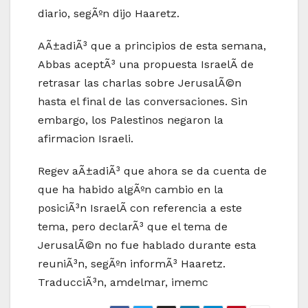
diario, segÃºn dijo Haaretz.
AÃ±adiÃ³ que a principios de esta semana,
Abbas aceptÃ³ una propuesta IsraelÃ­ de
retrasar las charlas sobre JerusalÃ©n
hasta el final de las conversaciones. Sin
embargo, los Palestinos negaron la
afirmacion Israeli.
Regev aÃ±adiÃ³ que ahora se da cuenta de
que ha habido algÃºn cambio en la
posiciÃ³n IsraelÃ­ con referencia a este
tema, pero declarÃ³ que el tema de
JerusalÃ©n no fue hablado durante esta
reuniÃ³n, segÃºn informÃ³ Haaretz.
TraducciÃ³n, amdelmar, imemc