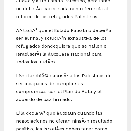
JudÃ­o y a un Estado Palestino, pero Israel
no deberÃ­a hacer nada con referencia al
retorno de los refugiados Palestinos..
AÃ±adiÃ³ que el Estado Palestino deberÃ­a
ser el final y soluciÃ³n exhaustiva de los
refugiados dondequiera que se hallen e
Israel serÃ¡ la â€œCasa Nacional para
Todos los JudÃ­os’
Livni tambiÃ©n acusÃ³ a los Palestinos de
ser incapaces de cumplir sus
compromisos con el Plan de Ruta y el
acuerdo de paz firmado.
Ella declarÃ³ que â€œaun cuando las
negociaciones no dieran ningÃºn resultado
positivo, los IsraelÃ­es deben tener como