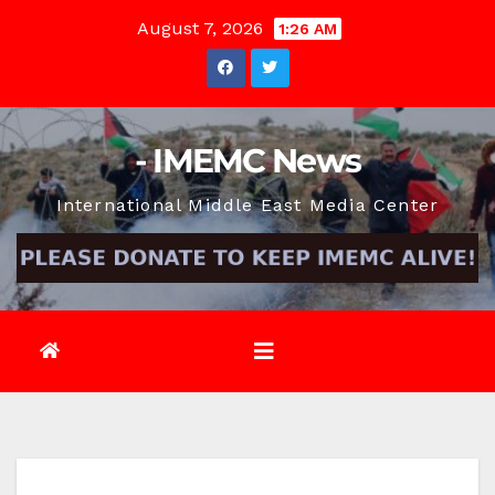
Skip
August 7, 2026
1:26 AM
to
content
- IMEMC News
International Middle East Media Center