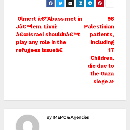
Post
Olmert â€“Abass met in
98
Jâ€™lem, Livni:
Palestinian
navigation
â€œIsrael shouldnâ€™t
patients,
play any role in the
including
refugees issueâ€
17
Children,
die due to
the Gaza
siege
By
IMEMC & Agencies