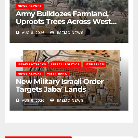
NEWS REPORT
Army Bulldozes Farmland,
Uproots Trees Across West
Bank
AUG 6, 2026
IMEMC NEWS
ISRAELI ATTACKS
ISRAELI POLITICS
JERUSALEM
NEWS REPORT
WEST BANK
New Military Israeli Order
Targets Jaba’ Lands
AUG 6, 2026
IMEMC NEWS