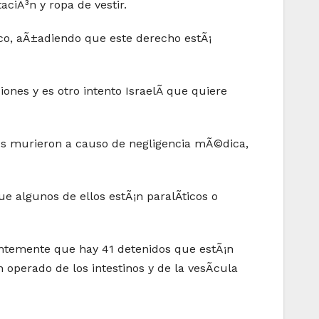
aciÃ³n y ropa de vestir.
co, aÃ±adiendo que este derecho estÃ¡
nes y es otro intento IsraelÃ­ que quiere
los murieron a causo de negligencia mÃ©dica,
 algunos de ellos estÃ¡n paralÃ­ticos o
ntemente que hay 41 detenidos que estÃ¡n
n operado de los intestinos y de la vesÃ­cula