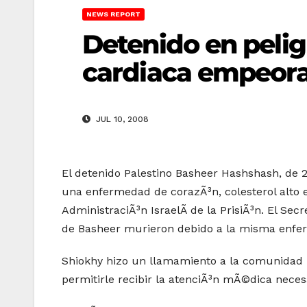
NEWS REPORT
Detenido en peli
cardiaca empeor
JUL 10, 2008
El detenido Palestino Basheer Hashshash, de 
una enfermedad de corazÃ³n, colesterol alto e
AdministraciÃ³n IsraelÃ­ de la PrisiÃ³n. El S
de Basheer murieron debido a la misma enfer
Shiokhy hizo un llamamiento a la comunidad i
permitirle recibir la atenciÃ³n mÃ©dica neces