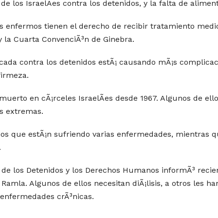
e los IsraelÃ­es contra los detenidos, y la falta de aliment
s enfermos tienen el derecho de recibir tratamiento medi
y la Cuarta ConvenciÃ³n de Ginebra.
ada contra los detenidos estÃ¡ causando mÃ¡s complicacio
firmeza.
muerto en cÃ¡rceles IsraelÃ­es desde 1967. Algunos de el
s extremas.
s que estÃ¡n sufriendo varias enfermedades, mientras que
.
 de los Detenidos y los Derechos Humanos informÃ³ recie
Ramla. Algunos de ellos necesitan diÃ¡lisis, a otros les ha
o enfermedades crÃ³nicas.