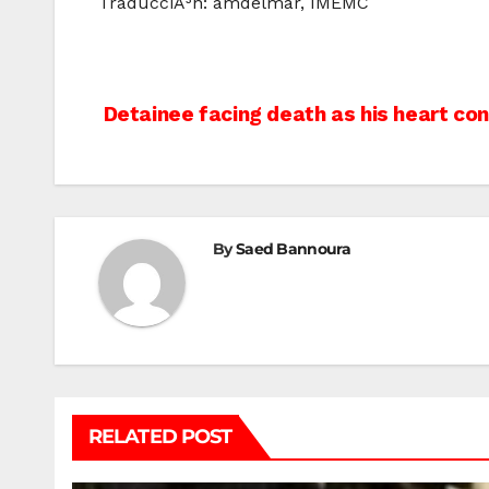
TraducciÃ³n: amdelmar, IMEMC
Post
Detainee facing death as his heart co
navigation
By
Saed Bannoura
RELATED POST