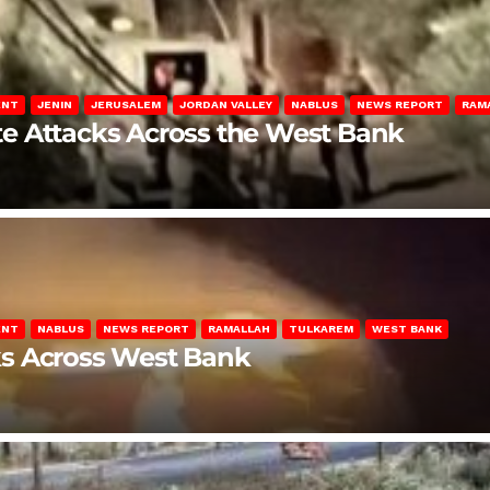
ENT
JENIN
JERUSALEM
JORDAN VALLEY
NABLUS
NEWS REPORT
RAM
late Attacks Across the West Bank
ENT
NABLUS
NEWS REPORT
RAMALLAH
TULKAREM
WEST BANK
ks Across West Bank