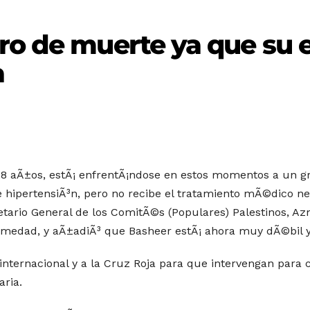
gro de muerte ya que su
a
28 aÃ±os, estÃ¡ enfrentÃ¡ndose en estos momentos a un gr
 hipertensiÃ³n, pero no recibe el tratamiento mÃ©dico nec
ecretario General de los ComitÃ©s (Populares) Palestinos,
medad, y aÃ±adiÃ³ que Basheer estÃ¡ ahora muy dÃ©bil y
nternacional y a la Cruz Roja para que intervengan para c
aria.