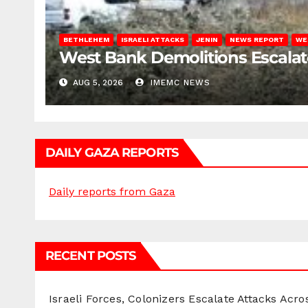
BETHLEHEM
ISRAELI ATTACKS
JENIN
NEWS REPORT
WE
West Bank Demolitions Escalate 
AUG 5, 2026
IMEMC NEWS
DAILY GAZA REPORTS
Daily reports from Gaza
RECENT POSTS
Israeli Forces, Colonizers Escalate Attacks Acr