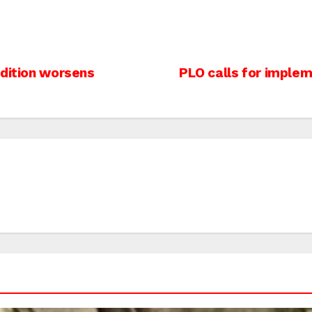
ndition worsens
PLO calls for implem