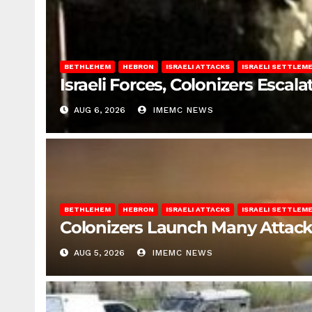
BETHLEHEM
HEBRON
ISRAELI ATTACKS
ISRAELI SETTLEM
Israeli Forces, Colonizers Esca
AUG 6, 2026
IMEMC NEWS
BETHLEHEM
HEBRON
ISRAELI ATTACKS
ISRAELI SETTLEM
Colonizers Launch Many Attac
AUG 5, 2026
IMEMC NEWS