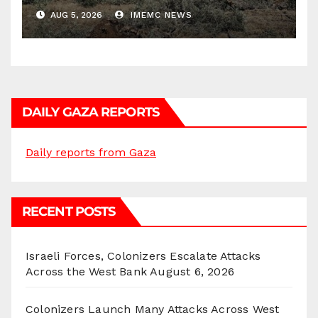
Districts
AUG 5, 2026
IMEMC NEWS
DAILY GAZA REPORTS
Daily reports from Gaza
RECENT POSTS
Israeli Forces, Colonizers Escalate Attacks
Across the West Bank
August 6, 2026
Colonizers Launch Many Attacks Across West