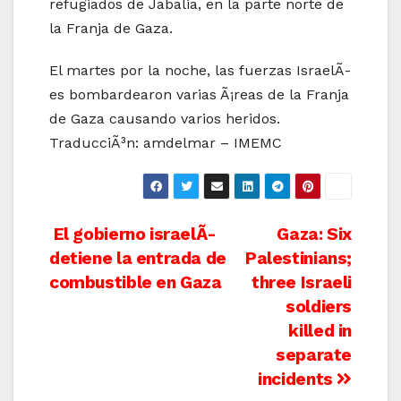
refugiados de Jabalia, en la parte norte de
la Franja de Gaza.
El martes por la noche, las fuerzas IsraelÃ­
es bombardearon varias Ã¡reas de la Franja
de Gaza causando varios heridos.
TraducciÃ³n: amdelmar – IMEMC
Post
El gobierno israelÃ­
Gaza: Six
detiene la entrada de
Palestinians;
navigation
combustible en Gaza
three Israeli
soldiers
killed in
separate
incidents