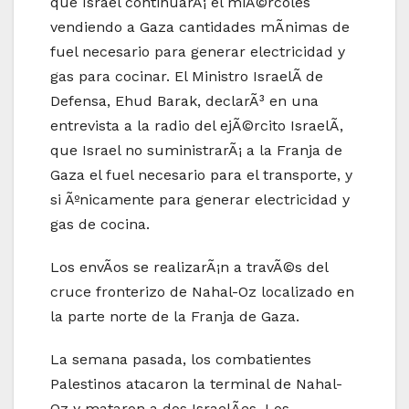
que Israel continuarÃ¡ el miÃ©rcoles
vendiendo a Gaza cantidades mÃ­nimas de
fuel necesario para generar electricidad y
gas para cocinar. El Ministro IsraelÃ­ de
Defensa, Ehud Barak, declarÃ³ en una
entrevista a la radio del ejÃ©rcito IsraelÃ­,
que Israel no suministrarÃ¡ a la Franja de
Gaza el fuel necesario para el transporte, y
si Ãºnicamente para generar electricidad y
gas de cocina.
Los envÃ­os se realizarÃ¡n a travÃ©s del
cruce fronterizo de Nahal-Oz localizado en
la parte norte de la Franja de Gaza.
La semana pasada, los combatientes
Palestinos atacaron la terminal de Nahal-
Oz y mataron a dos IsraelÃ­es. Los