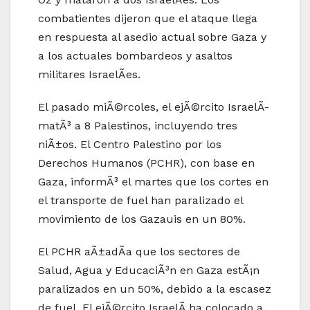
combatientes dijeron que el ataque llega
en respuesta al asedio actual sobre Gaza y
a los actuales bombardeos y asaltos
militares IsraelÃ­es.
El pasado miÃ©rcoles, el ejÃ©rcito IsraelÃ­
matÃ³ a 8 Palestinos, incluyendo tres
niÃ±os. El Centro Palestino por los
Derechos Humanos (PCHR), con base en
Gaza, informÃ³ el martes que los cortes en
el transporte de fuel han paralizado el
movimiento de los Gazauis en un 80%.
El PCHR aÃ±adÃ­a que los sectores de
Salud, Agua y EducaciÃ³n en Gaza estÃ¡n
paralizados en un 50%, debido a la escasez
de fuel. El ejÃ©rcito IsraelÃ­ ha colocado a