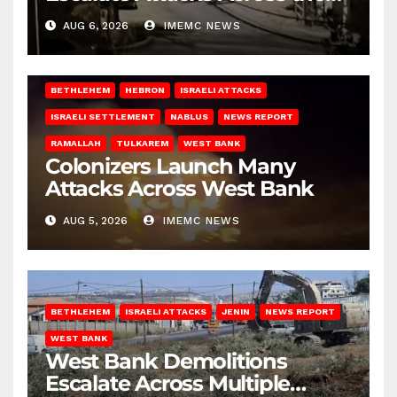
West Bank
AUG 6, 2026
IMEMC NEWS
BETHLEHEM
HEBRON
ISRAELI ATTACKS
ISRAELI SETTLEMENT
NABLUS
NEWS REPORT
RAMALLAH
TULKAREM
WEST BANK
Colonizers Launch Many
Attacks Across West Bank
AUG 5, 2026
IMEMC NEWS
BETHLEHEM
ISRAELI ATTACKS
JENIN
NEWS REPORT
WEST BANK
West Bank Demolitions
Escalate Across Multiple