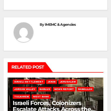
By
IMEMC & Agencies
RELATED POST
BETHLEHEM
HEBRON
ISRAELI ATTACKS
ISRAELI SETTLEMENT
JENIN
JERUSALEM
JORDAN VALLEY
NABLUS
NEWS REPORT
RAMALLAH
TULKAREM
WEST BANK
Israeli Forces, Colonizers
Escalate Attacks Across the