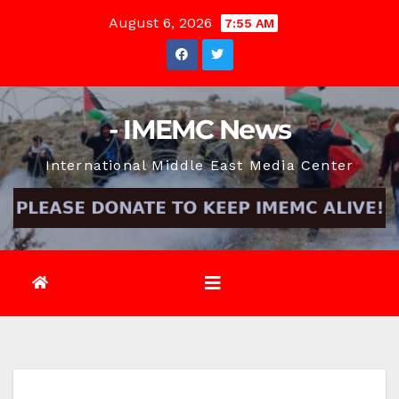
Skip
August 6, 2026
7:55 AM
to
content
- IMEMC News
International Middle East Media Center