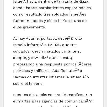
IsraelÃ­ hacia dentro de la franja de Gaza
donde habÃ­a combatientes esperÃ¡ndoles,
como resultado tres soldados IsraelÃ­es
fueron matados y cinco heridos, uno de
ellos gravemente.
Avihay Adar’ie, portavoz del ejÃ©rcito
IsraelÃ­ informÃ³ a IMEMC que tres
soldados fueron matados durante el
ataque, y aÃ±adiÃ³ que se estÃ¡
preparando una respuesta por los lÃ­deres
polÃ­ticos y militares. Adar’ie culpÃ³ a
Hamas de intentar inflamar la situaciÃ³n
sobre el terreno.
Fuentes del Gobierno IsraelÃ­ manifestaron
el martes a las agencias de comunicaciÃ³n