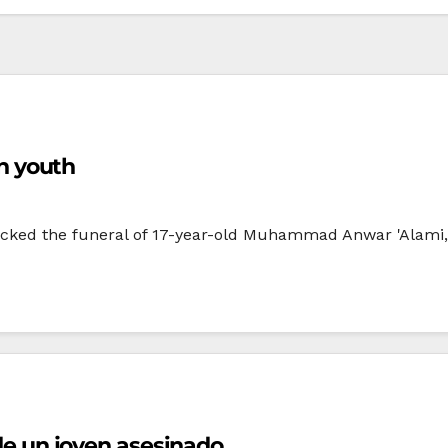
in youth
ttacked the funeral of 17-year-old Muhammad Anwar 'Alami, 
l de un joven asesinado