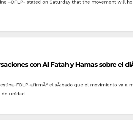
tine –DFLP- stated on Saturday that the movement will hol
saciones con Al Fatah y Hamas sobre el diÃ
alestina-FDLP-afirmÃ³ el sÃ¡bado que el movimiento va a
es de unidad…