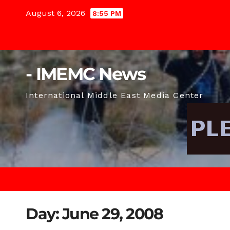
Skip
August 6, 2026
8:55 PM
to
content
- IMEMC News
International Middle East Media Center
Day:
June 29, 2008