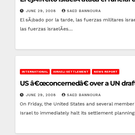
JUNE 29, 2008
SAED BANNOURA
El sÃ¡bado por la tarde, las fuerzas militares i
las fuerzas israelÃ­es…
INTERNATIONAL
ISRAELI SETTLEMENT
NEWS REPORT
US â€œconcernedâ€ over a UN draft 
JUNE 29, 2008
SAED BANNOURA
On Friday, the United States and several member
Israel to immediately halt its settlement plannin