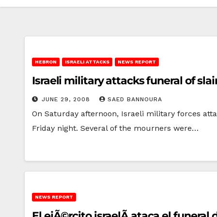
HEBRON
ISRAELI ATTACKS
NEWS REPORT
Israeli military attacks funeral of sla
JUNE 29, 2008
SAED BANNOURA
On Saturday afternoon, Israeli military forces a
Friday night. Several of the mourners were…
NEWS REPORT
El ejÃ©rcito israelÃ­ ataca el funera